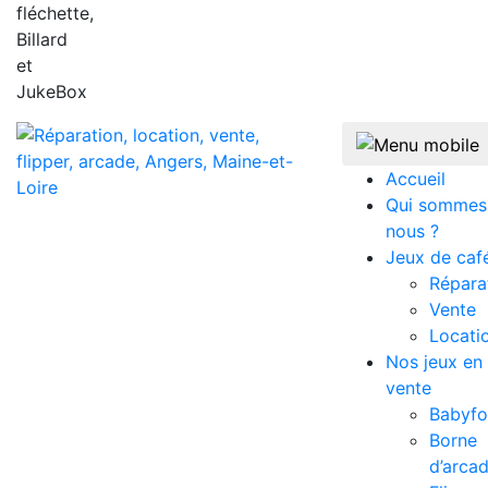
fléchette,
Billard
et
JukeBox
Accueil
Qui sommes
nous ?
Jeux de caf
Répara
Vente
Locati
Nos jeux en
vente
Babyfo
Borne
d’arca