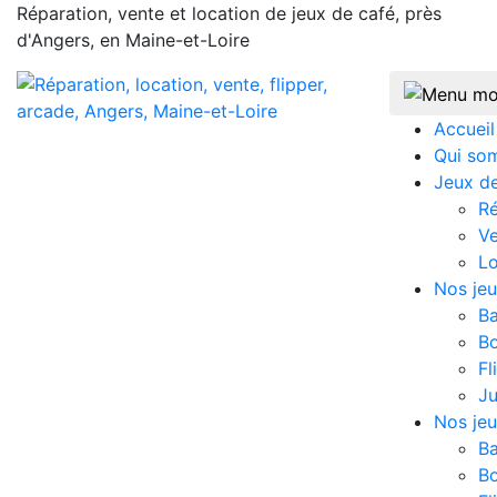
Réparation, vente et location de jeux de café, près
d'Angers, en Maine-et-Loire
Accueil
Qui so
Jeux d
Ré
V
Lo
Nos jeu
B
Bo
Fl
J
Nos jeu
B
Bo