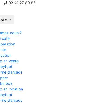
02 41 27 89 86
mmes-nous ?
e café
paration
ente
cation
x en vente
abyfoot
rne d’arcade
ipper
uke box
x en location
abyfoot
rne d’arcade