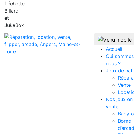
fléchette,
Billard
et
JukeBox
Accueil
Qui sommes
nous ?
Jeux de caf
Répara
Vente
Locati
Nos jeux en
vente
Babyfo
Borne
d’arca