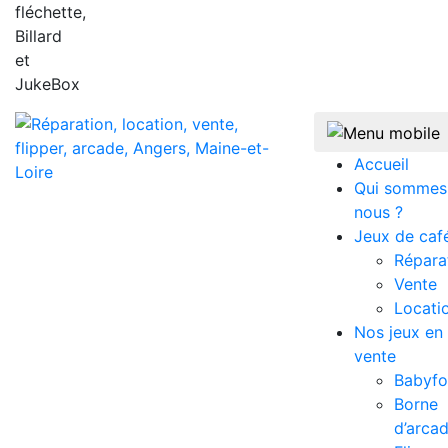
fléchette,
Billard
et
JukeBox
Accueil
Qui sommes
nous ?
Jeux de caf
Répara
Vente
Locati
Nos jeux en
vente
Babyfo
Borne
d’arca