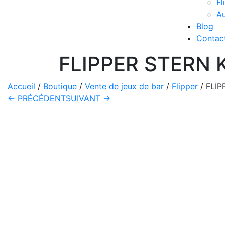
Fl
Au
Blog
Contac
FLIPPER STERN Ki
Accueil
/
Boutique
/
Vente de jeux de bar
/
Flipper
/ FLIP
← PRÉCÉDENT
SUIVANT →