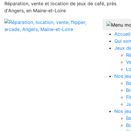
Réparation, vente et location de jeux de café, près
d'Angers, en Maine-et-Loire
Accueil
Qui so
Jeux d
Ré
V
Lo
Nos jeu
B
Bo
Fl
J
Nos jeu
B
Bo