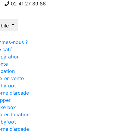
02 41 27 89 86
mmes-nous ?
e café
paration
ente
cation
x en vente
abyfoot
rne d’arcade
ipper
uke box
x en location
abyfoot
rne d’arcade