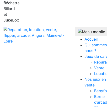
fléchette,
Billard
et
JukeBox
Accueil
Qui sommes
nous ?
Jeux de caf
Répara
Vente
Locati
Nos jeux en
vente
Babyfo
Borne
d’arca